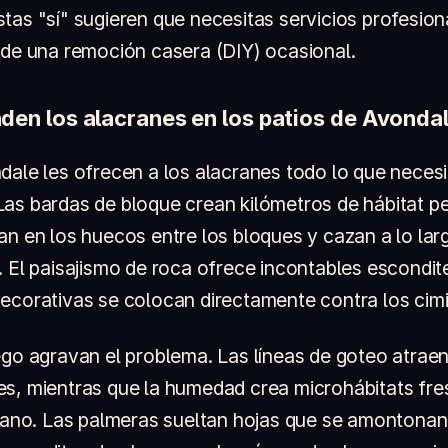
tas "sí" sugieren que necesitas servicios profesion
 de una remoción casera (DIY) ocasional.
en los alacranes en los patios de Avonda
dale les ofrecen a los alacranes todo lo que necesi
as bardas de bloque crean kilómetros de hábitat p
an en los huecos entre los bloques y cazan a lo larg
. El paisajismo de roca ofrece incontables escondit
ecorativas se colocan directamente contra los cim
ego agravan el problema. Las líneas de goteo atraen
s, mientras que la humedad crea microhábitats fre
erano. Las palmeras sueltan hojas que se amontonan