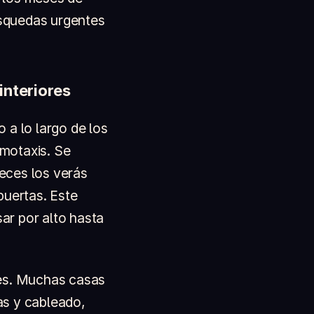
úsquedas urgentes
interiores
 a lo largo de los
motaxis. Se
eces los verás
puertas. Este
ar por alto hasta
les. Muchas casas
as y cableado,