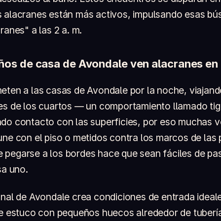
s alacranes están más activos, impulsando esas b
ranes" a las 2 a. m.
ños de casa de Avondale ven alacranes en 
eten a las casas de Avondale por la noche, viajando
es de los cuartos — un comportamiento llamado tig
do contacto con las superficies, por eso muchas v
une con el piso o metidos contra los marcos de las 
pegarse a los bordes hace que sean fáciles de pas
sa uno.
onal de Avondale crea condiciones de entrada idea
de estuco con pequeños huecos alrededor de tuberí