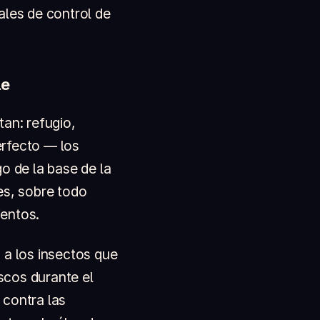
ales de control de
le
tan: refugio,
erfecto — los
o de la base de la
es, sobre todo
ientos.
 a los insectos que
scos durante el
 contra las