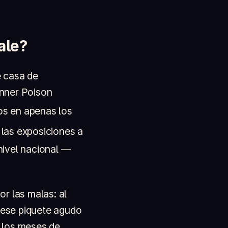
ale?
e casa de
anner Poison
s en apenas los
las exposiciones a
nivel nacional —
r las malas: al
r ese piquete agudo
 los meses de