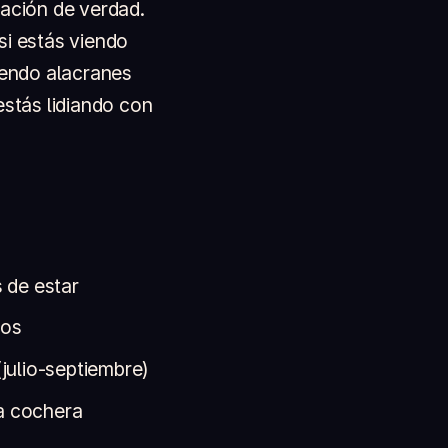
tación de verdad.
si estás viendo
iendo alacranes
estás lidiando con
 de estar
tos
julio-septiembre)
a cochera