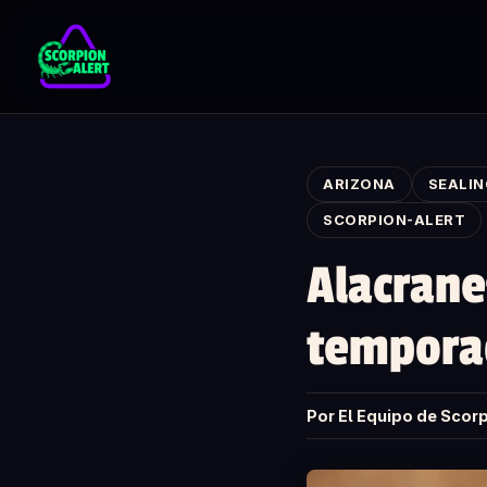
Skip to main content
ARIZONA
SEALI
SCORPION-ALERT
Alacrane
tempora
Por El Equipo de Scorp