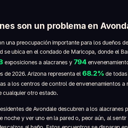
anes son un problema en Avond
son una preocupación importante para los dueños d
d se ubica en el condado de Maricopa, donde el B
8
794
exposiciones a alacranes y
envenenamiento
68.2%
s de 2026. Arizona representa el
de todas 
as a los centros de control de envenenamientos a 
 cualquier otro estado.
residentes de Avondale descubren a los alacranes po
e noche y ver uno en la pared o, peor aún, al senti
escalzos al baño. Estos encuentros se disparan en