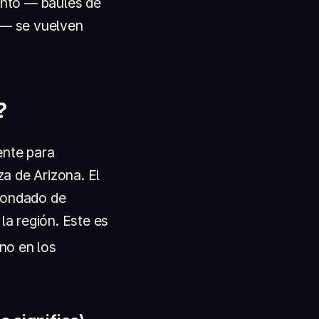
ento — baúles de
o — se vuelven
?
ente para
za de Arizona. El
condado de
la región. Este es
no en los