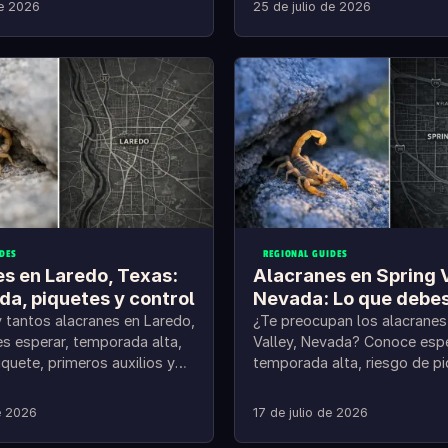
y cómo prevenirlos.
de 2026
25 de julio de 2026
DES
REGIONAL GUIDES
s en Laredo, Texas:
Alacranes en Spring V
a, piquetes y control
Nevada: Lo que debes
 tantos alacranes en Laredo,
¿Te preocupan los alacranes
s esperar, temporada alta,
Valley, Nevada? Conoce espe
iquete, primeros auxilios y
temporada alta, riesgo de pi
primeros auxilios y prevenció
de 2026
17 de julio de 2026