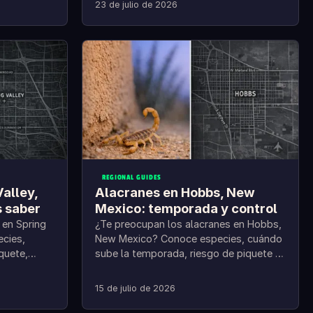
primeros auxilios y prevención.
23 de julio de 2026
REGIONAL GUIDES
alley,
Alacranes en Hobbs, New
 saber
Mexico: temporada y control
 en Spring
¿Te preocupan los alacranes en Hobbs,
cies,
New Mexico? Conoce especies, cuándo
quete,
sube la temporada, riesgo de piquete y
n.
cómo prevenirlos.
15 de julio de 2026