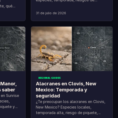
a
piquete y pasos prácticos de control.
te, qué
sa.
31 de julio de 2026
REGIONAL GUIDES
 Manor,
Alacranes en Clovis, New
 saber
Mexico: Temporada y
seguridad
 en Sunrise
cies,
¿Te preocupan los alacranes en Clovis,
piquete y
New Mexico? Especies locales,
temporada alta, riesgo de piquete,