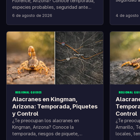
Florence, Arizona? Conoce temporada,
mantenerlo
especies probables, seguridad ante
piquetes y control práctico.
6 de agosto de 2026
4 de agosto
REGIONAL GUIDES
REGIONAL GUI
Alacranes en Kingman,
Alacrane
Arizona: Temporada, Piquetes
Tempora
y Control
Control
¿Te preocupan los alacranes en
¿Te preocu
Kingman, Arizona? Conoce la
Amarillo, 
temporada, riesgos de piquete,
locales, te