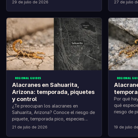
primeros auxilios y cómo sellar tu casa.
un piquete 
29 de julio de 2026
27 de julio 
REGIONAL GUIDES
REGIONAL GUI
Alacranes en Sahuarita,
Alacrane
Arizona: temporada, piquetes
temporad
y control
Por qué hay
qué especie
¿Te preocupan los alacranes en
riesgo de p
Sahuarita, Arizona? Conoce el riesgo de
prevención.
piquete, temporada pico, especies
probables y prevención en casa.
21 de julio de 2026
19 de julio 