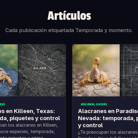
Artículos
Cada publicación etiquetada Temporada y momento.
DES
REGIONAL GUIDES
s en Killeen, Texas:
Alacranes en Paradis
a, piquetes y control
Nevada: temporada, 
y control
an los alacranes en Killeen,
oce especies, temporada,
¿Te preocupan los alacranes
ante piquetes y cómo