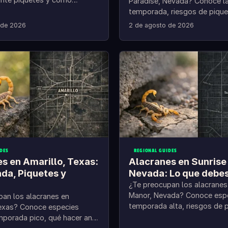
Paradise, Nevada? Conoce l
s fuera.
temporada, riesgos de pique
hacer y cómo prevenir en ca
 de 2026
2 de agosto de 2026
DES
REGIONAL GUIDES
s en Amarillo, Texas:
Alacranes en Sunrise
da, Piquetes y
Nevada: Lo que debes
¿Te preocupan los alacranes
Manor, Nevada? Conoce espe
pan los alacranes en
temporada alta, riesgos de 
Texas? Conoce especies
tips para sellar tu casa.
mporada pico, qué hacer ante