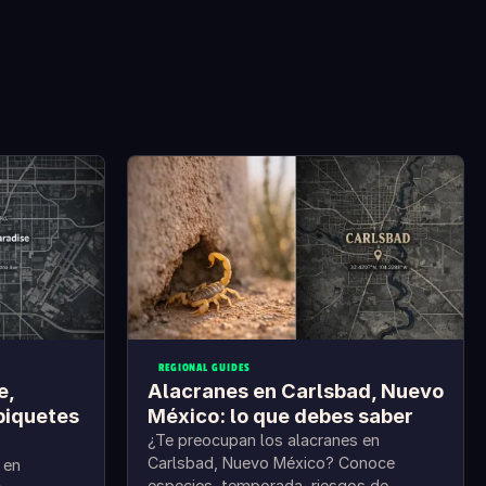
REGIONAL GUIDES
e,
Alacranes en Carlsbad, Nuevo
piquetes
México: lo que debes saber
¿Te preocupan los alacranes en
Carlsbad, Nuevo México? Conoce
 en
especies, temporada, riesgos de