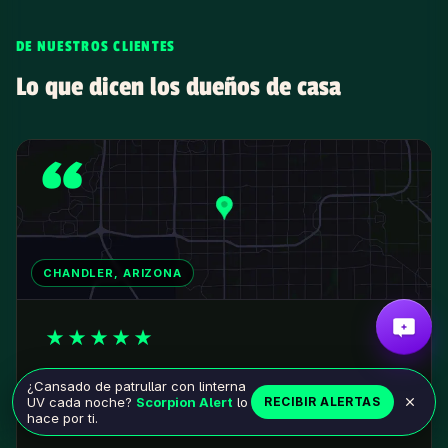
DE NUESTROS CLIENTES
Lo que dicen los dueños de casa
CHANDLER, ARIZONA
★
★
★
★
★
Mucho mejor que esas trampas pegajosas
¿Cansado de patrullar con linterna
asquerosas.
UV cada noche?
Scorpion Alert
lo
RECIBIR ALERTAS
hace por ti.