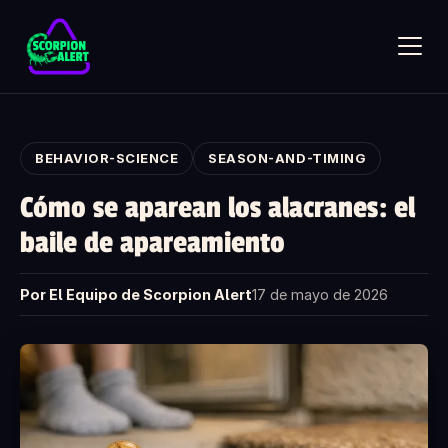
Skip to main content
BEHAVIOR-SCIENCE
SEASON-AND-TIMING
Cómo se aparean los alacranes: el
baile de apareamiento
SCORPION ALERT
AI assistant · online
Por El Equipo de Scorpion Alert
17 de mayo de 2026
Hola — ¿qué te gustaría saber?
Pregunta lo que quieras sobre Scorpion Alert. Elige una
pregunta de inicio o escribe la tuya.
¿Cómo funciona el detector de alacranes?
¿Cuánto cuesta?