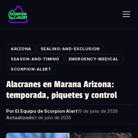
Skip to main content
ARIZONA
SEALING-AND-EXCLUSION
SEASON-AND-TIMING
EMERGENCY-MEDICAL
SCORPION-ALERT
SCORPION ALERT
Alacranes en Marana Arizona:
AI assistant · online
temporada, piquetes y control
Hola — ¿qué te gustaría saber?
Pregunta lo que quieras sobre Scorpion Alert. Elige una
Por El Equipo de Scorpion Alert
19 de junio de 2026
·
pregunta de inicio o escribe la tuya.
Actualizado
3 de julio de 2026
¿Cómo funciona el detector de alacranes?
¿Cuánto cuesta?