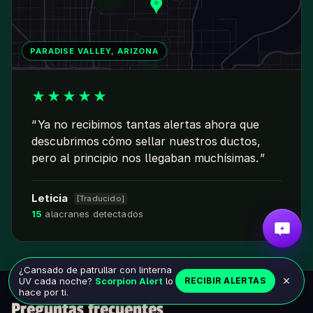
PARADISE VALLEY, ARIZONA
★
★
★
★
★
Ya no recibimos tantas alertas ahora que
descubrimos cómo sellar nuestros ductos,
pero al principio nos llegaban muchísimas.
Leticia
[Traducido]
15
alacranes detectados
¿Cansado de patrullar con linterna
UV cada noche?
Scorpion Alert
lo
RECIBIR ALERTAS
hace por ti.
Preguntas frecuentes