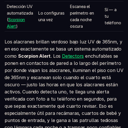
Detección UV
Escanea el
Sí — a
automatizada
Lo configuras
perímetro en
tu
(
Scorpion
una vez
cada noche
teléfono
Alert
)
oscura
Los alacranes brillan verdoso bajo luz UV de 365nm, y
en eso exactamente se basa un sistema automatizado
como
Scorpion Alert
. Los
Detectors
enchufables se
ponen en contactos de pared a lo largo del perímetro
por donde viajan los alacranes, iluminan el piso con UV
de 365nm y escanean solo cuando el cuarto está
oscuro — justo las horas en que los alacranes están
activos. Cuando detecta uno, te llega una alerta
verificada con foto a tu teléfono en segundos, para
que sepas exactamente qué cuarto revisar. Eso es
especialmente útil para recámaras, cuartos de bebé y
puntos de entrada, y le gana a las patrullas tediosas
con lámpara cada noche o a trampas poco confiables.