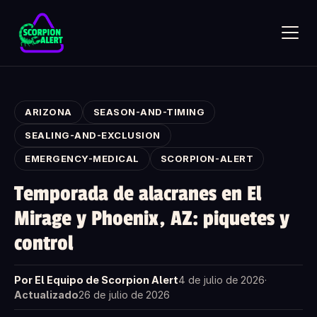
Skip to main content
ARIZONA
SEASON-AND-TIMING
SEALING-AND-EXCLUSION
EMERGENCY-MEDICAL
SCORPION-ALERT
SCORPION ALERT
Temporada de alacranes en El
AI assistant · online
Mirage y Phoenix, AZ: piquetes y
control
Hola — ¿qué te gustaría saber?
Pregunta lo que quieras sobre Scorpion Alert. Elige una
pregunta de inicio o escribe la tuya.
Por El Equipo de Scorpion Alert
4 de julio de 2026
·
¿Cómo funciona el detector de alacranes?
Actualizado
26 de julio de 2026
¿Cuánto cuesta?