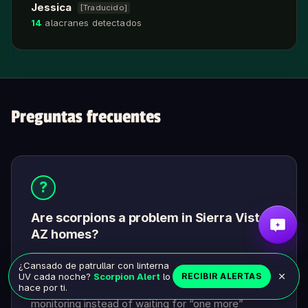
Jessica
[Traducido]
14
alacranes detectados
Preguntas frecuentes
?
Are scorpions a problem in Sierra Vista,
AZ homes?
¿Cansado de patrullar con linterna
In Sierra Vista, scorpion sightings are common
UV cada noche?
Scorpion Alert
lo
RECIBIR ALERTAS
enough that it’s smart to focus on prevention and
hace por ti.
monitoring instead of waiting for “one more”