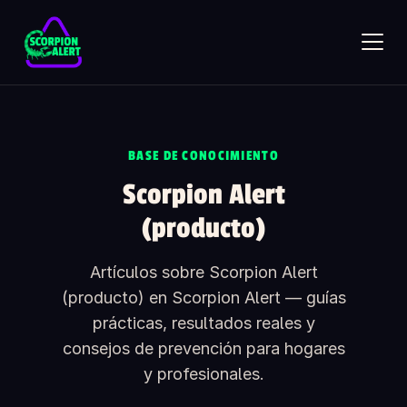
Skip to main content
BASE DE CONOCIMIENTO
Scorpion Alert
SCORPION ALERT
(producto)
AI assistant · online
Artículos sobre Scorpion Alert
Hola — ¿qué te gustaría saber?
(producto) en Scorpion Alert — guías
Pregunta lo que quieras sobre Scorpion Alert. Elige una
prácticas, resultados reales y
pregunta de inicio o escribe la tuya.
consejos de prevención para hogares
¿Cómo funciona el detector de alacranes?
y profesionales.
¿Cuánto cuesta?