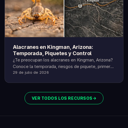
Alacranes en Kingman, Arizona:
Temporada, Piquetes y Control
¿Te preocupan los alacranes en Kingman, Arizona?
Conoce la temporada, riesgos de piquete, primeros
29 de julio de 2026
auxilios y cómo sellar tu casa.
VER TODOS LOS RECURSOS
→