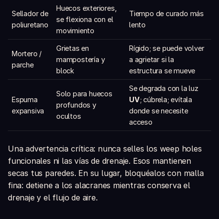
Huecos exteriores,
Sellador de
Tiempo de curado más
se flexiona con el
poliuretano
lento
movimiento
Grietas en
Rígido; se puede volver
Mortero /
mampostería y
a agrietar si la
parche
block
estructura se mueve
Se degrada con la luz
Solo para huecos
Espuma
UV
; cúbrela; evítala
profundos y
expansiva
donde se necesite
ocultos
acceso
Una advertencia crítica: nunca selles los weep holes
funcionales ni las vías de drenaje. Esos mantienen
secas tus paredes. En su lugar, bloquéalos con malla
fina: detiene a los alacranes mientras conserva el
drenaje y el flujo de aire.