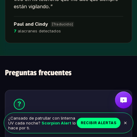
están vigilando.
Paul and Cindy
[Traducido]
7
alacranes detectados
Preguntas frecuentes
?
How can I keep scorpions out of my
¿Cansado de patrullar con linterna
UV cada noche?
Scorpion Alert
lo
RECIBIR ALERTAS
house in Alamogordo?
hace por ti.