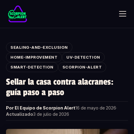
Skip to main content
SEALING-AND-EXCLUSION
HOME-IMPROVEMENT
UV-DETECTION
SMART-DETECTION
SCORPION-ALERT
SCORPION ALERT
Sellar la casa contra alacranes:
AI assistant · online
guía paso a paso
Hola — ¿qué te gustaría saber?
Pregunta lo que quieras sobre Scorpion Alert. Elige una
Por El Equipo de Scorpion Alert
16 de mayo de 2026
·
pregunta de inicio o escribe la tuya.
Actualizado
3 de julio de 2026
¿Cómo funciona el detector de alacranes?
¿Cuánto cuesta?