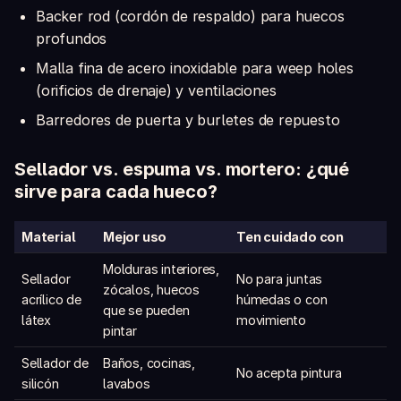
Backer rod (cordón de respaldo) para huecos
profundos
Malla fina de acero inoxidable para weep holes
(orificios de drenaje) y ventilaciones
Barredores de puerta y burletes de repuesto
Sellador vs. espuma vs. mortero: ¿qué
sirve para cada hueco?
Material
Mejor uso
Ten cuidado con
Molduras interiores,
Sellador
No para juntas
zócalos, huecos
acrílico de
húmedas o con
que se pueden
látex
movimiento
pintar
Sellador de
Baños, cocinas,
No acepta pintura
silicón
lavabos