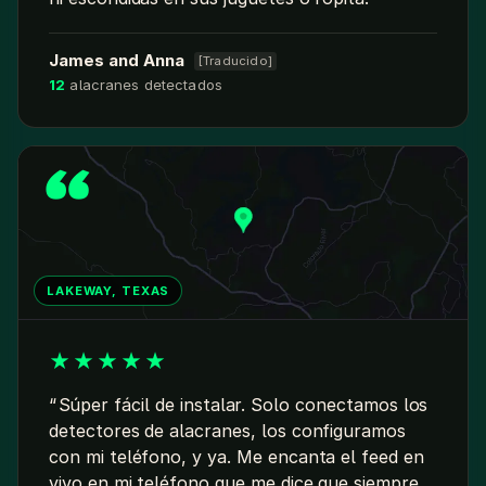
James and Anna
[Traducido]
12
alacranes detectados
LAKEWAY, TEXAS
★
★
★
★
★
Súper fácil de instalar. Solo conectamos los
detectores de alacranes, los configuramos
con mi teléfono, y ya. Me encanta el feed en
vivo en mi teléfono que me dice que siempre