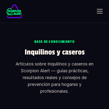
Skip to main content
SCORPION ALERT
BASE DE CONOCIMIENTO
AI assistant · online
Inquilinos y caseros
Hola — ¿qué te gustaría saber?
Pregunta lo que quieras sobre Scorpion Alert. Elige una
Artículos sobre Inquilinos y caseros en
pregunta de inicio o escribe la tuya.
Scorpion Alert — guías prácticas,
¿Cómo funciona el detector de alacranes?
resultados reales y consejos de
¿Cuánto cuesta?
prevención para hogares y
profesionales.
¿Es seguro con niños y mascotas?
¿Qué incluye la caja?